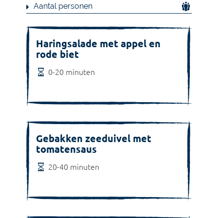
Bijgerecht
Borrel
Brood
Brunch
Hapjes/Amuse
Hoofdgerecht
Lunch
Maaltijdsalade
Nagerecht
Ontbijt
Soep
Tussendoortje
Tussengerecht
Voorgerecht
Aantal personen
2 personen
4 personen
6 personen
8 personen
[]
Haringsalade met appel en
rode biet
0-20 minuten
Gebakken zeeduivel met
tomatensaus
20-40 minuten