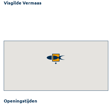
Visgilde Vermaas
Mia van Yperenplein 101
3065 JK Rotterdam
010-8509009
010-8509001
info@vermaas.visgilde.nl
Openingstijden
maandag
10:00
-
18:00