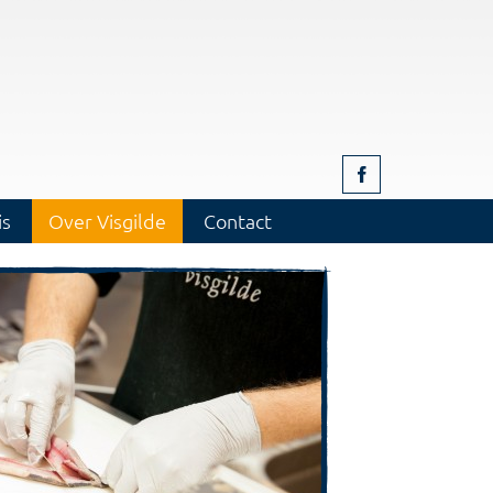
is
Over Visgilde
Contact