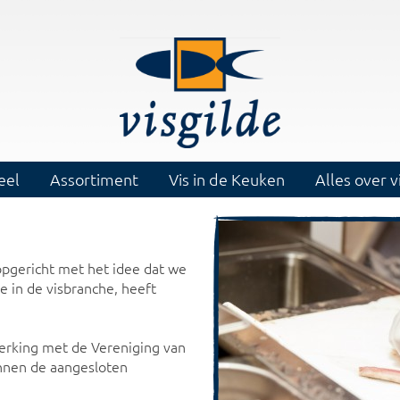
eel
Assortiment
Vis in de Keuken
Alles over v
 opgericht met het idee dat we
e in de visbranche, heeft
erking met de Vereniging van
unnen de aangesloten