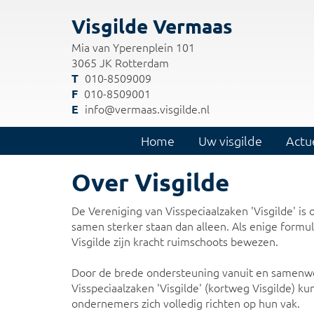
Visgilde Vermaas
Mia van Yperenplein 101
3065 JK Rotterdam
010-8509009
010-8509001
info@vermaas.visgilde.nl
Home
Uw visgilde
Actu
Over Visgilde
De Vereniging van Visspeciaalzaken 'Visgilde' is
samen sterker staan dan alleen. Als enige formul
Visgilde zijn kracht ruimschoots bewezen.
Door de brede ondersteuning vanuit en samenw
Visspeciaalzaken 'Visgilde' (kortweg Visgilde) k
ondernemers zich volledig richten op hun vak.