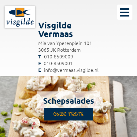
Visgilde
Vermaas
Mia van Yperenplein 101
3065 JK Rotterdam
010-8509009
010-8509001
info@vermaas.visgilde.nl
Schepsalades
Onze trots