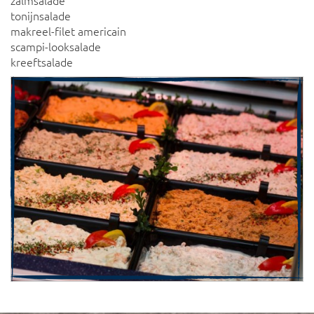
zalmsalade
tonijnsalade
makreel-filet americain
scampi-looksalade
kreeftsalade