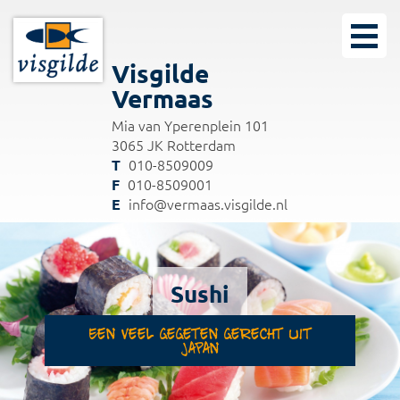
Visgilde
Vermaas
Mia van Yperenplein 101
3065 JK Rotterdam
010-8509009
010-8509001
info@vermaas.visgilde.nl
Sushi
Een veel gegeten gerecht uit
Japan