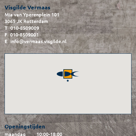
Visgilde Vermaas
Mia van Yperenplein 101
3065 JK Rotterdam
010-8509009
010-8509001
info@vermaas.visgilde.nl
Openingstijden
maandag
10:00
-
18:00